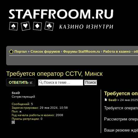
Казино изнутри
Портал
»
Список форумов
‹
Форумы StaffRoom.ru
‹
Работа в казино - 
Требуется оператор CCTV, Минск
Написать
комментарии
Требуется о
SssD
Сочувствующий
SssD
» 24 янв 2025
Сообщений:
5
Требуется операт
Зарегистрирован:
29 янв 2024, 10:58
Пол:
ж
Год начала работы в казино:
2008
Рассмотрим опера
Пункты репутации:
0
Ваши резюме ждё