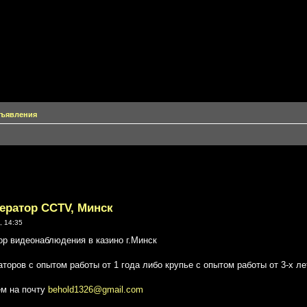
объявления
ператор CCTV, Минск
, 14:35
ор видеонаблюдения в казино г.Минск
торов с опытом работы от 1 года либо крупье с опытом работы от 3-х ле
м на почту
behold1326@gmail.com