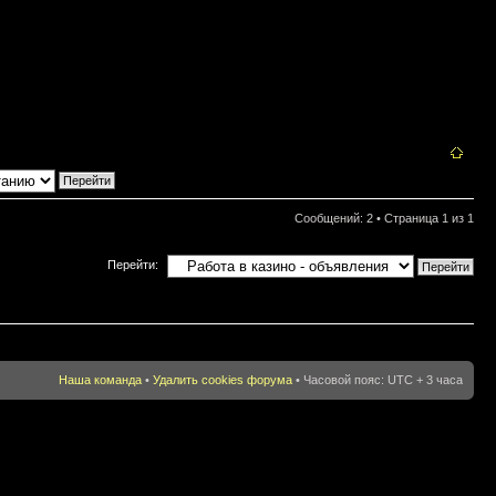
Сообщений: 2 • Страница
1
из
1
Перейти:
Наша команда
•
Удалить cookies форума
• Часовой пояс: UTC + 3 часа