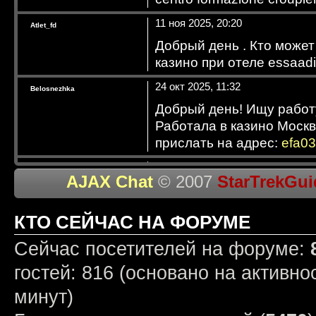
11 ноя 2025, 20:20
Atlet_fd
Добрый день . Кто може
казино при отеле essaadi
24 окт 2025, 11:32
Belosnezhka
Добрый день! Ищу работ
Работала в казино Моск
прислать на адрес:
efa0
14 июл 2025, 00:38
motov ilya
AJAX Chat
© 2007
StarTrekGui
Casino de Tanger Maroco / 
Applicants must hold:
КТО СЕЙЧАС НА ФОРУМЕ
1. Applicants should have
2. Age 21-35 years’ old
Сейчас посетителей на форуме:
3. Must know to deal Roule
гостей: 816 (основано на активн
4. Must speak English or 
6. Exceptional customer se
минут)