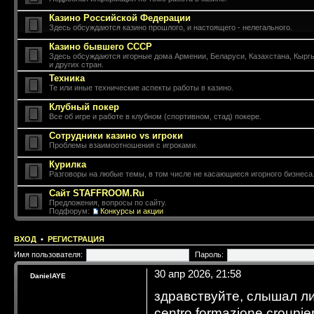
Казино Российской Федерации
Здесь обсуждаются казино прошлого, и настоящего - нелегального.
Казино бывшего СССР
Здесь обсуждаются игорные дома Армении, Беларуси, Казахстана, Кырг
и других стран.
Техника
Те или иные технические аспекты работы в казино.
Клубный покер
Все об игре и работе в клубном (спортивном, стад) покере.
Сотрудники казино vs игроки
Проблемы взаимоотношения с игроками.
Курилка
Разговоры на любые темы, в том числе не касающиеся игорного бизнеса
Сайт STAFFROOM.Ru
Предложения, вопросы по сайту.
Подфорум:
Конкурсы и акции
ВХОД
•
РЕГИСТРАЦИЯ
Имя пользователя:
Пароль:
30 апр 2026, 21:58
DanielAYE
здравствуйте, слышал ли
centro formazione croupier