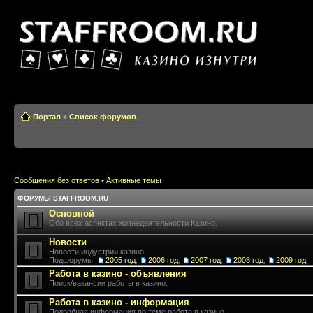
Казино изнутри
Портал
»
Список форумов
Сообщения без ответов
•
Активные темы
ФОРУМЫ STAFFROOM.RU
Основной
Обо всех аспектах жизнедеятельности Казино.
Новости
Новости индустрии казино
Подфорумы:
2005 год
,
2006 год
,
2007 год
,
2008 год
,
2009 год
Работа в казино - объявления
Поиск/вакансии работы в казино.
Работа в казино - информация
Подробная информация по теме работа в казино.