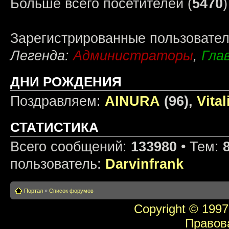
Больше всего посетителей (
5470
We offer:
1. Competitive salary 150
2. One year renewable con
Зарегистрированные пользовате
3. 33 days paid holiday pe
Легенда:
Администраторы
,
Гла
4. 8 hour shifts, 2 days of
5. Health insurance
ДНИ РОЖДЕНИЯ
6. Social security
7. Flight ticket
Поздравляем:
AINURA
(96),
Vita
8. Accommodation for an in
Moldavian and others wel
СТАТИСТИКА
work permits...
And many other benefits, a
Всего сообщений:
133980
• Тем:
пользователь:
Darvinfrank
Please email your current 
emartinezc@cirsa.com
Ilia.motov@gmail.com
Портал
»
Список форумов
Mob +37360848416
Copyright © 1997
Casino de Tanger Maroco / 
Правов
Applicants must hold: