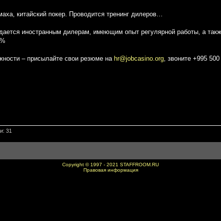
маха, китайский покер. Проводится тренинг дилеров…
дается иностранным дилерам, имеющим опыт регулярной работы, а такж
0%
жности – присылайте свои резюме на
hr@jobcasino.org
, звоните +995 50
и: 31
Copyright © 1997 - 2021
STAFFROOM.RU
Правовая информация