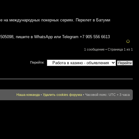
е на международных покерных сериях. Перелет в Батуми
0 505098, пишите в WhatsApp или Telegram +7 905 556 6613
1 сообщение • Страница
1
из
1
Перейти:
Наша команда
•
Удалить cookies форума
• Часовой пояс: UTC + 3 часа