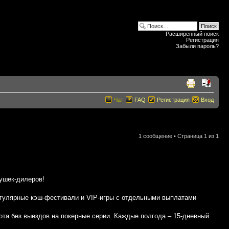
Расширенный поиск
Регистрация
Забыли пароль?
Чат
FAQ
Регистрация
Вход
1 сообщение • Страница
1
из
1
ушек-дилеров!
 регулярные кэш-фестивали и VIP-игры с отдельными выплатами
бота без выездов на покерные серии. Каждые полгода – 15-дневный