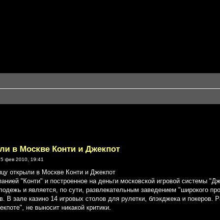
ли в Москве Конти и Джекпот
5 фев 2010, 19:41
бицу открыли в Москве Конти и Джекпот
анией "Конти" и построенное на деньги московской игровой системы "Дж
лодежь и является, по сути, развлекательным заведением "широкого про
в. В зале казино 14 игровых столов для рулетки, блэкджека и покеров. 
екпоте", не выносит никакой критики.