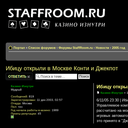
Казино изнутри
Портал
»
Список форумов
‹
Форумы StaffRoom.ru
‹
Новости
‹
2005 год
Ибицу открыли в Москве Конти и Джекпот
Написать
комментарии
Ибицу откры
Казино Изнутри
Мудрый
Казино Изнутри
» 1
Сообщений:
819
6/11/05 23:30 | И
Зарегистрирован:
11 дек 2003, 02:57
Откуда:
Москва
Управляемое комп
Пол:
тех
рассчитано на мо
Год начала работы в казино:
1989
Пункты репутации:
45
игровых автомато
это принято в "Дж