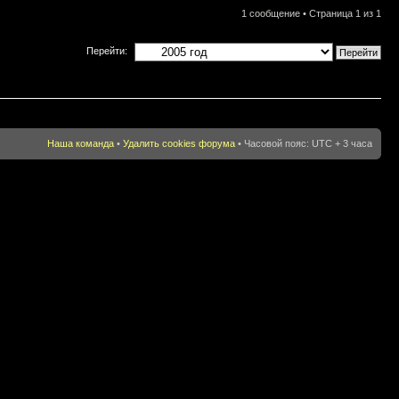
1 сообщение • Страница
1
из
1
Перейти:
Наша команда
•
Удалить cookies форума
• Часовой пояс: UTC + 3 часа