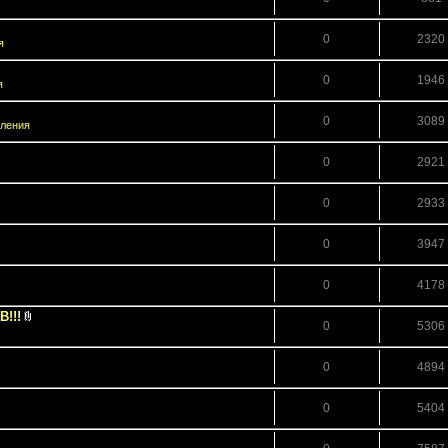
0
2320
я
0
1946
я
0
3089
вления
0
2921
0
2933
0
3947
0
4178
!!!
0
5306
0
4894
0
5404