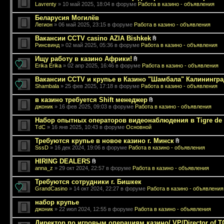
Lavrenty
» 10 май 2025, 18:04 в форуме
Работа в казино - объявления
Беларусия Могилёв
Легион
» 06 май 2025, 23:15 в форуме
Работа в казино - объявления
Вакансии CCTV casino AZIA Bishkek
Ринсвинд
» 02 май 2025, 05:36 в форуме
Работа в казино - объявления
Ищу работу в казино Африки!
Erika Erika
» 02 апр 2025, 16:46 в форуме
Работа в казино - объявления
Вакансии CCTV и крупье в Казино "Шамбала" Калинингра
Shambala
» 25 фев 2025, 17:18 в форуме
Работа в казино - объявления
в казино требуется Shift менеджер
джоник
» 16 фев 2025, 09:03 в форуме
Работа в казино - объявления
Набор опытных операторов видеонаблюдения в Tigre de C
TdC
» 16 янв 2025, 10:43 в форуме
Основной
Требуются крупье в новое казино г. Минск
SssD
» 16 дек 2024, 19:06 в форуме
Работа в казино - объявления
HIRING DEALERS
anna_z
» 29 окт 2024, 22:57 в форуме
Работа в казино - объявления
Требуются сотрудники г. Бишкек
GrandCasino
» 14 окт 2024, 22:27 в форуме
Работа в казино - объявления
набор крупье
джоник
» 22 июл 2024, 12:55 в форуме
Работа в казино - объявления
Директор по игровым операциям казино/ VP/Director of T