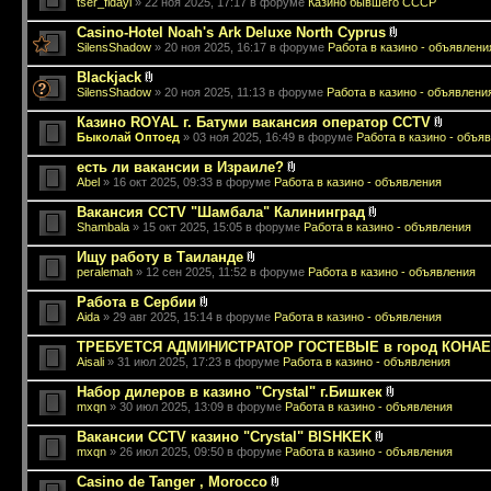
tser_fidayi
» 22 ноя 2025, 17:17 в форуме
Казино бывшего СССР
Casino-Hotel Noah's Ark Deluxe North Cyprus
SilensShadow
» 20 ноя 2025, 16:17 в форуме
Работа в казино - объявлени
Blackjack
SilensShadow
» 20 ноя 2025, 11:13 в форуме
Работа в казино - объявлени
Казино ROYAL г. Батуми вакансия оператор CCTV
Быколай Оптоед
» 03 ноя 2025, 16:49 в форуме
Работа в казино - объя
есть ли вакансии в Израиле?
Abel
» 16 окт 2025, 09:33 в форуме
Работа в казино - объявления
Вакансия CCTV "Шамбала" Калининград
Shambala
» 15 окт 2025, 15:05 в форуме
Работа в казино - объявления
Ищу работу в Таиланде
peralemah
» 12 сен 2025, 11:52 в форуме
Работа в казино - объявления
Работа в Сербии
Aida
» 29 авг 2025, 15:14 в форуме
Работа в казино - объявления
ТРЕБУЕТСЯ АДМИНИСТРАТОР ГОСТЕВЫЕ в город КОНАЕВ
Aisali
» 31 июл 2025, 17:23 в форуме
Работа в казино - объявления
Набор дилеров в казино "Crystal" г.Бишкек
mxqn
» 30 июл 2025, 13:09 в форуме
Работа в казино - объявления
Вакансии CCTV казино "Crystal" BISHKEK
mxqn
» 26 июл 2025, 09:50 в форуме
Работа в казино - объявления
Casino de Tanger , Morocco