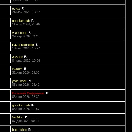
30 июн 2026, 15:27
cctvz
24 май 2026, 13:37
gbpokerclub
11 май 2026, 20:46
углеГорец
29 апр 2026, 02:28
Pavel Recruiter
18 мар 2026, 15:27
джоник
04 мар 2026, 13:34
cwarim
31 янв 2026, 03:36
углеГорец
05 янв 2026, 04:42
Виталий Сафронов
03 янв 2026, 22:30
gbpokerclub
03 янв 2026, 01:57
VaVelon
07 дек 2025, 00:04
tser_fidayi