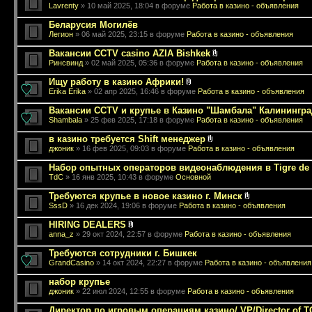
Lavrenty
» 10 май 2025, 18:04 в форуме
Работа в казино - объявления
Беларусия Могилёв
Легион
» 06 май 2025, 23:15 в форуме
Работа в казино - объявления
Вакансии CCTV casino AZIA Bishkek
Ринсвинд
» 02 май 2025, 05:36 в форуме
Работа в казино - объявления
Ищу работу в казино Африки!
Erika Erika
» 02 апр 2025, 16:46 в форуме
Работа в казино - объявления
Вакансии CCTV и крупье в Казино "Шамбала" Калинингра
Shambala
» 25 фев 2025, 17:18 в форуме
Работа в казино - объявления
в казино требуется Shift менеджер
джоник
» 16 фев 2025, 09:03 в форуме
Работа в казино - объявления
Набор опытных операторов видеонаблюдения в Tigre de C
TdC
» 16 янв 2025, 10:43 в форуме
Основной
Требуются крупье в новое казино г. Минск
SssD
» 16 дек 2024, 19:06 в форуме
Работа в казино - объявления
HIRING DEALERS
anna_z
» 29 окт 2024, 22:57 в форуме
Работа в казино - объявления
Требуются сотрудники г. Бишкек
GrandCasino
» 14 окт 2024, 22:27 в форуме
Работа в казино - объявления
набор крупье
джоник
» 22 июл 2024, 12:55 в форуме
Работа в казино - объявления
Директор по игровым операциям казино/ VP/Director of T